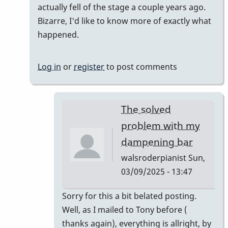
actually fell of the stage a couple years ago.
'de'....
Bizarre, I'd like to know more of exactly what
by
happened.
Jenzz
Log in
or
register
to post comments
The solved
problem with my
dampening bar
walsroderpianist
Sun,
03/09/2025 - 13:47
In
Sorry for this a bit belated posting.
reply
Well, as I mailed to Tony before (
to
thanks again), everything is allright, by