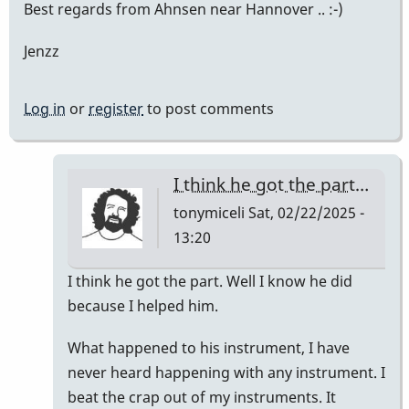
Best regards from Ahnsen near Hannover .. :-)
Jenzz
Log in
or
register
to post comments
I think he got the part…
tonymiceli
Sat, 02/22/2025 -
13:20
In
I think he got the part. Well I know he did
reply
because I helped him.
to
What happened to his instrument, I have
The
never heard happening with any instrument. I
dot
beat the crap out of my instruments. It
behind