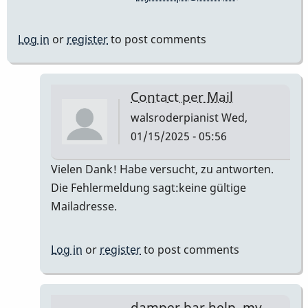
Log in
or
register
to post comments
Contact per Mail
walsroderpianist
Wed,
01/15/2025 - 05:56
In
Vielen Dank! Habe versucht, zu antworten.
reply
Die Fehlermeldung sagt:keine gültige
to
Mailadresse.
Maybe
I
Log in
or
register
to post comments
can
help
by
damper bar help, my