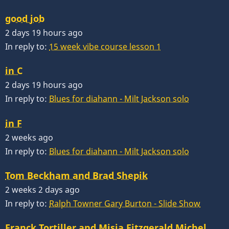
good job
2 days 19 hours ago
In reply to:
15 week vibe course lesson 1
in C
2 days 19 hours ago
In reply to:
Blues for diahann - Milt Jackson solo
in F
2 weeks ago
In reply to:
Blues for diahann - Milt Jackson solo
Tom Beckham and Brad Shepik
2 weeks 2 days ago
In reply to:
Ralph Towner Gary Burton - Slide Show
Franck Tortiller and Misja Fitzgerald Michel