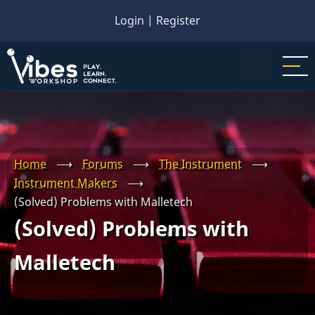
Skip
Login
|
Register
to
main
content
Home
⟶
Forums
⟶
The Instrument
⟶
Instrument Makers
⟶
(Solved) Problems with Malletech
(Solved) Problems with
Malletech