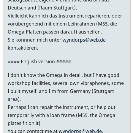
Deutschland (Raum Stuttgart).
Vielleicht kann ich das Instrument reparieren, oder
vorübergehend mit einem Leihrahmen (M55, die
Omega-Platten passen darauf) aushelfen.
Sie könnnen mich unter
wyndorps@web.de
kontaktieren.
#### English version #####
I don't know the Omega in detail, but I have good
workshop facilities, several own vibraphones, some
I built myself, and I'm from Germany (Stuttgart
area).
Perhaps I can repair the instrument, or help out
temporarily with a loan frame (M55, the Omega
plates fit on it).
You can contact me at
wyndorps@web.de
.