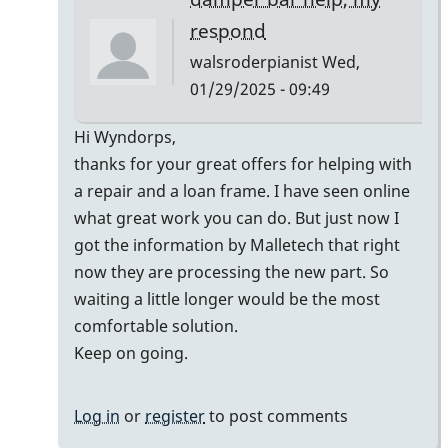
wyndorps
respond
walsroderpianist
Wed,
01/29/2025 - 09:49
In
Hi Wyndorps,
reply
thanks for your great offers for helping with
to
a repair and a loan frame. I have seen online
Maybe
what great work you can do. But just now I
I
got the information by Malletech that right
can
now they are processing the new part. So
help
waiting a little longer would be the most
by
comfortable solution.
wyndorps
Keep on going.
Log in
or
register
to post comments