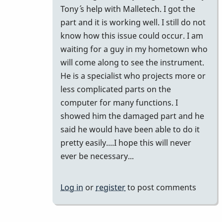
I
Tony´ s help with Malletech. I got the
think
part and it is working well. I still do not
he
know how this issue could occur. I am
got
waiting for a guy in my hometown who
the
will come along to see the instrument.
part…
He is a specialist who projects more or
by
less complicated parts on the
tonymiceli
computer for many functions. I
showed him the damaged part and he
said he would have been able to do it
pretty easily....I hope this will never
ever be necessary...
Log in
or
register
to post comments