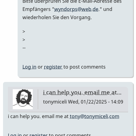
Bitte überprüfen Sie die E-Mail-Adresse des
Empfängers "
wyndorps@web.de
." und
wiederholen Sie den Vorgang.
>
>
--
Log in
or
register
to post comments
i can help you. email me at…
tonymiceli
Wed, 01/22/2025 - 14:09
i can help you. email me at
tony@tonymiceli.com
Log in
or
register
to post comments