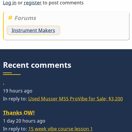
Log in
or
register
to post comments
Forums
Instrument Makers
Recent comments
.
19 hours ago
In reply to:
Used Musser M55 ProVibe for Sale: $3,200
Thanks OW!
1 day 20 hours ago
In reply to:
15 week vibe course lesson 1