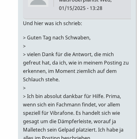
01/15/2025 - 13:28
In
Und hier was ich schrieb:
reply
> Guten Tag nach Schwaben,
to
>
Sicher
> vielen Dank für die Antwort, die mich
nicht
gefreut hat, da ich, wie in meinem Posting zu
vertippt?
erkennen, im Moment ziemlich auf dem
Da…
Schlauch stehe.
by
>
wyndorps
> Ich bin absolut dankbar für Hilfe. Prima,
wenn sich ein Fachmann findet, vor allem
speziell für Vibrafone. Es handelt sich wie
gesagt um die Dämpferleiste, worauf ja
Malletech sein Gelpad platziert. Ich habe ja
alles im Posting beschrieben.